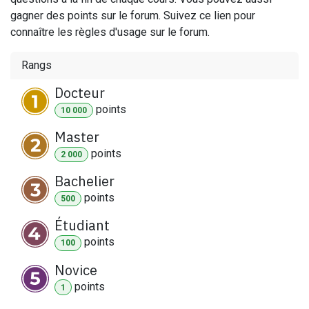
gagner des points sur le forum. Suivez ce lien pour
connaître les règles d'usage sur le forum.
Rangs
Docteur
point
s
10 000
Master
point
s
2 000
Bachelier
point
s
500
Étudiant
point
s
100
Novice
point
s
1